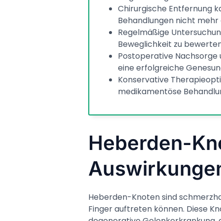
Chirurgische Entfernung ka
Behandlungen nicht mehr 
Regelmäßige Untersuchunge
Beweglichkeit zu bewerten
Postoperative Nachsorge u
eine erfolgreiche Genesun
Konservative Therapieopt
medikamentöse Behandlun
Heberden-Kno
Auswirkungen
Heberden-Knoten sind schmerzhaf
Finger auftreten können. Diese K
degenerative Gelenkerkrankung, d