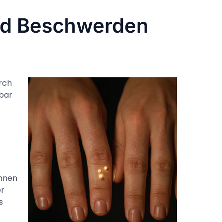
d Beschwerden
rch
bar
nnen
er
s